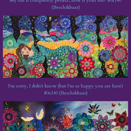
My life is completely perfect, how is your life? 8
0x140
(Beschikbaar)
I'm sorry, I didn't know (but I'm so happy you are here)
80x140 (Beschikbaar)